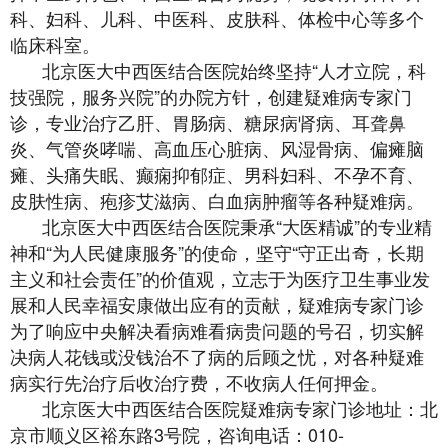
科、妇科、儿科、中医科、皮肤科、体检中心等多个
临床科室。
北京医大中西医结合医院始终坚持“人才立院，科
技强院，服务兴院”的办院方针，创建疑难病专家门
诊，专业治疗乙肝、胃肠病、糖尿病肾病、耳聋鼻
炎、气管炎哮喘、高血压心脏病、风湿骨病、偏瘫脑
瘫、头痛失眠、癫痫抑郁症、男科妇科、不孕不育、
皮肤性病、疱疹艾滋病、白血病肿瘤等各种疑难病。
北京医大中西医结合医院秉承“大医精诚”的专业精
神和“为人民健康服务”的使命，坚守“守正出奇，长期
主义和社会责任”的价值观，立志于为医疗卫生事业发
展和人民幸福安康做出应有的贡献，疑难病专家门诊
为了响应中央解决看病难看病贵问题的号召，切实解
决病人花钱或没钱治不了病的后顾之忧
，
对各种疑难
病实行先治疗后收治疗费，不收病人任何押金
。
北京医大中西医结合医院疑难病专家门诊地址：北
京市顺义区裕东路3号院，咨询电话：010-